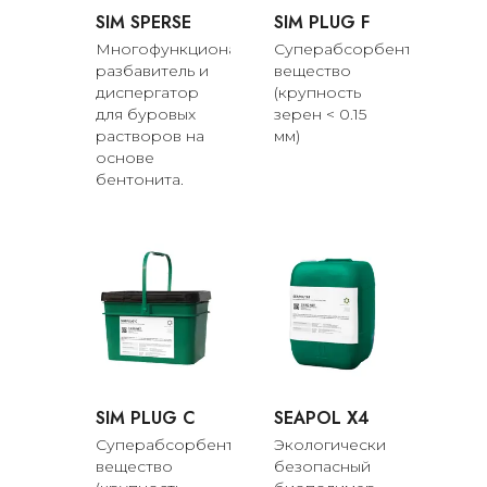
SIM SPERSE
SIM PLUG F
Многофункциональный
Суперабсорбентное
разбавитель и
вещество
диспергатор
(крупность
для буровых
зерен < 0.15
растворов на
мм)
основе
бентонита.
SIM PLUG C
SEAPOL X4
Суперабсорбентное
Экологически
вещество
безопасный