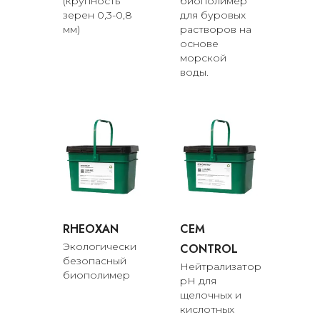
(крупность
биополимер
зерен 0,3-0,8
для буровых
мм)
растворов на
основе
морской
воды.
RHEOXAN
CEM
Экологически
CONTROL
безопасный
Нейтрализатор
биополимер
pH для
щелочных и
кислотных